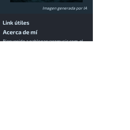
Imagen generada por IA
Link útiles
Acerca de mí
Bienvenido a pablonarvaezmusic.com, el
hogar creativo donde los paisajes sonoros
cinematográficos cobran vida. Fundado por
Pablo Narváez, nuestro espacio está
dedicado a transformar la narrativa visual
del cine en experiencias musicales
poderosas. Nos especializamos en
composición, producción y orquestación de
música para cine, asegurando que cada
proyecto cuente con una banda sonora que
capture a la perfección su esencia
emocional y narrativa.
Nuestra pasión nace de una necesidad
profunda de contar historias y conmover