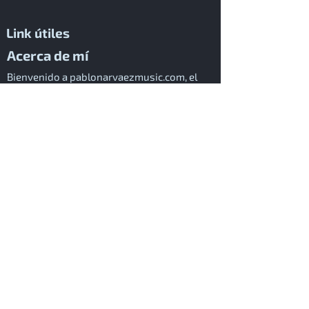
Link útiles
Acerca de mí
Bienvenido a pablonarvaezmusic.com, el
hogar creativo donde los paisajes sonoros
cinematográficos cobran vida. Fundado por
Pablo Narváez, nuestro espacio está
dedicado a transformar la narrativa visual
del cine en experiencias musicales
poderosas. Nos especializamos en
composición, producción y orquestación de
música para cine, asegurando que cada
proyecto cuente con una banda sonora que
capture a la perfección su esencia
emocional y narrativa.
Nuestra pasión nace de una necesidad
profunda de contar historias y conmover
corazones a través de la música. En Pablo
Narváez Music, creemos que cada película