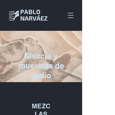
Mezcla y
muestras de
audio
MEZC
LAS